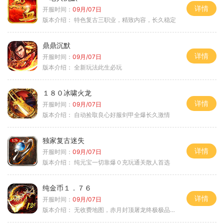
详情
开服时间：
09月/07日
版本介绍：
特色复古三职业，精致内容，长久稳定
鼎鼎沉默
详情
开服时间：
09月/07日
版本介绍：
全新玩法此生必玩
１８０冰啸火龙
详情
开服时间：
09月/07日
版本介绍：
自动捡取良心好服剑甲全爆长久激情
独家复古迷失
详情
开服时间：
09月/07日
版本介绍：
纯元宝一切靠爆０充玩通关散人首选
纯金币１．７６
详情
开服时间：
09月/07日
版本介绍：
无收费地图，赤月封顶屠龙终极极品＋６