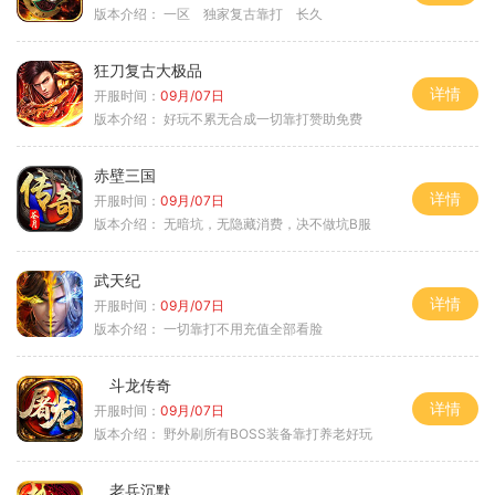
版本介绍：
一区 独家复古靠打 长久
狂刀复古大极品
详情
开服时间：
09月/07日
版本介绍：
好玩不累无合成一切靠打赞助免费
赤壁三国
详情
开服时间：
09月/07日
版本介绍：
无暗坑，无隐藏消费，决不做坑B服
武天纪
详情
开服时间：
09月/07日
版本介绍：
一切靠打不用充值全部看脸
斗龙传奇
详情
开服时间：
09月/07日
版本介绍：
野外刷所有BOSS装备靠打养老好玩
老兵沉默