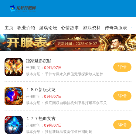
主页
职业介绍
游戏论坛
心情故事
游戏资料
传奇新服表
传
更新时间：2025-09-07
独家魅影沉默
详情
开服时间：
09月/07日
版本介绍：
千件专属永久保值无限探索散人追梦
１８０新版火龙
详情
开服时间：
09月/07日
版本介绍：
保底回収自动挂机剑甲靠打爆率永不关
１７７热血复古
详情
开服时间：
09月/07日
版本介绍：
独创新玩法装备保值长期耐玩