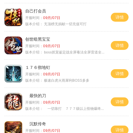
自己打会员
详情
开服时间：
09月/07日
版本介绍：
无顶榜无捐献一切充值可打
创世暗黑宝宝
详情
开服时间：
09月/07日
版本介绍：
boss抓宠鉴定战全屏毒法全屏雷道全屏狗
１７６彻地钉
详情
开服时间：
09月/07日
版本介绍：
极速白虎火雨犀利BOSS多多
最快的刀
详情
开服时间：
09月/07日
版本介绍：
一切靠打 ７７７级以上怪物爆终极
沉默传奇
详情
开服时间：
09月/07日