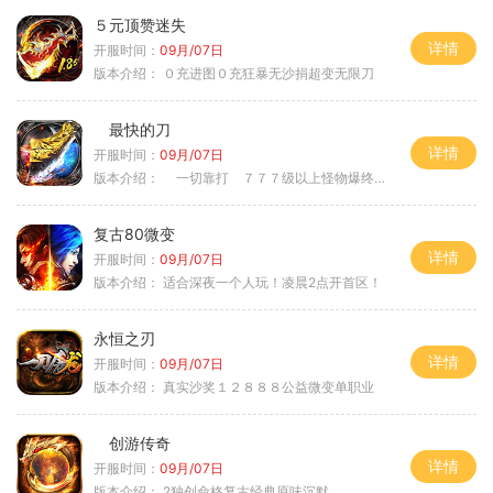
５元顶赞迷失
详情
开服时间：
09月/07日
版本介绍：
０充进图０充狂暴无沙捐超变无限刀
最快的刀
详情
开服时间：
09月/07日
版本介绍：
一切靠打 ７７７级以上怪物爆终极
复古80微变
详情
开服时间：
09月/07日
版本介绍：
适合深夜一个人玩！凌晨2点开首区！
永恒之刃
详情
开服时间：
09月/07日
版本介绍：
真实沙奖１２８８８公益微变单职业
创游传奇
详情
开服时间：
09月/07日
版本介绍：
2独创命格复古经典原味沉默