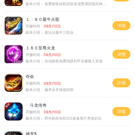
版本介绍：
免费捡取挂机回収送顶赞满回馈武神之力
１．８０最牛火龍
详情
开服时间：
09月/10日
版本介绍：
新玩法最牛三职业
１８０至尊火龙
详情
开服时间：
09月/10日
版本介绍：
自动捡取免费泡级剑甲全爆散人首选
夺命
详情
开服时间：
09月/10日
版本介绍：
爆率全开保值回収
斗龙传奇
详情
开服时间：
09月/10日
版本介绍：
野外刷所有BOSS装备靠打养老好玩
神宠$