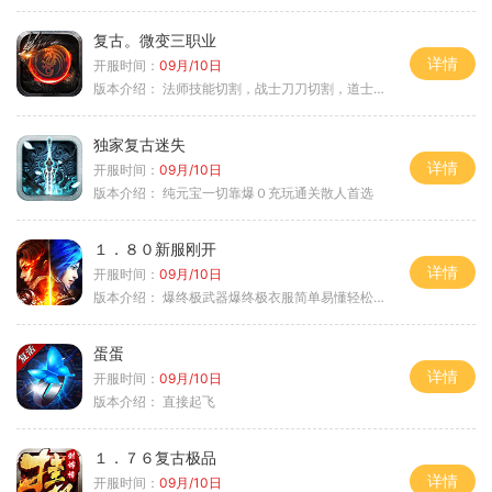
复古。微变三职业
详情
开服时间：
09月/10日
版本介绍：
法师技能切割，战士刀刀切割，道士宠物秒怪
独家复古迷失
详情
开服时间：
09月/10日
版本介绍：
纯元宝一切靠爆０充玩通关散人首选
１．８０新服刚开
详情
开服时间：
09月/10日
版本介绍：
爆终极武器爆终极衣服简单易懂轻松满级
蛋蛋
详情
开服时间：
09月/10日
版本介绍：
直接起飞
１．７６复古极品
详情
开服时间：
09月/10日