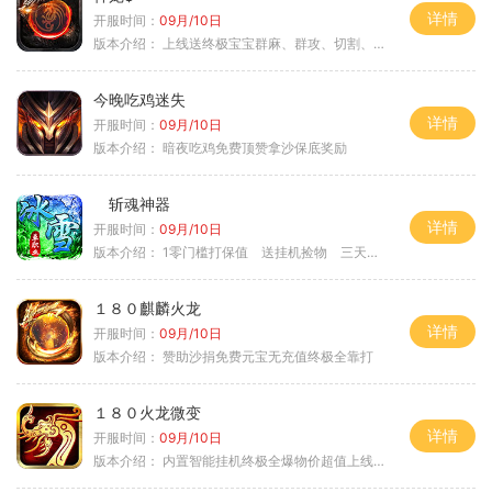
详情
开服时间：
09月/10日
版本介绍：
上线送终极宝宝群麻、群攻、切割、吸血
今晚吃鸡迷失
详情
开服时间：
09月/10日
版本介绍：
暗夜吃鸡免费顶赞拿沙保底奖励
斩魂神器
详情
开服时间：
09月/10日
版本介绍：
1零门槛打保值 送挂机捡物 三天合区
１８０麒麟火龙
详情
开服时间：
09月/10日
版本介绍：
赞助沙捐免费元宝无充值终极全靠打
１８０火龙微变
详情
开服时间：
09月/10日
版本介绍：
内置智能挂机终极全爆物价超值上线送神器