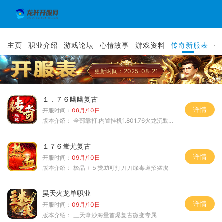
主页
职业介绍
游戏论坛
心情故事
游戏资料
传奇新服表
传
更新时间：2025-08-21
１．７６幽幽复古
详情
开服时间：
09月/10日
版本介绍：
全部靠打.内置挂机1.801.76火龙沉默微变
１７６蚩尤复古
详情
开服时间：
09月/10日
版本介绍：
极品＋５赞助可打刀刀绿毒道招猛虎
昊天火龙单职业
详情
开服时间：
09月/10日
版本介绍：
三天拿沙海量首爆复古微变专属